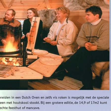
eiden in een Dutch Oven en zelfs vis roken is mogelijk met de speciale
leen met houtskool stookt. Bij een grotere editie, de 14,9 of 17m2 kunt
 echte feesthut of mancave.